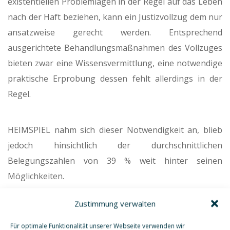
existentiellen Problemlagen in der Regel auf das Leben
nach der Haft beziehen, kann ein Justizvollzug dem nur
ansatzweise gerecht werden. Entsprechend
ausgerichtete Behandlungsmaßnahmen des Vollzuges
bieten zwar eine Wissensvermittlung, eine notwendige
praktische Erprobung dessen fehlt allerdings in der
Regel.
HEIMSPIEL nahm sich dieser Notwendigkeit an, blieb
jedoch hinsichtlich der durchschnittlichen
Belegungszahlen von 39 % weit hinter seinen
Möglichkeiten.
Zustimmung verwalten
Ein zentraler Grund hierfür besteht in der vom
Für optimale Funktionalität unserer Webseite verwenden wir
aktuellen kriminalpolitischen Klima beeinflussten