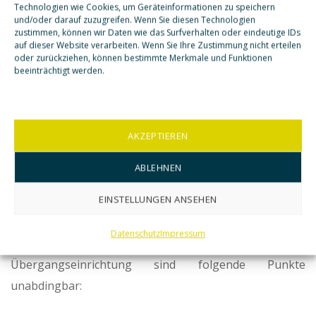
Technologien wie Cookies, um Geräteinformationen zu speichern
restriktiven Lockerungspraxis, die an die Gewährung
und/oder darauf zuzugreifen. Wenn Sie diesen Technologien
zustimmen, können wir Daten wie das Surfverhalten oder eindeutige IDs
von Langzeitausgängen in das Projekt sehr hohe
auf dieser Website verarbeiten. Wenn Sie Ihre Zustimmung nicht erteilen
oder zurückziehen, können bestimmte Merkmale und Funktionen
Zugangsvoraussetzungen stellt.
beeinträchtigt werden.
Trotz des Risikos von missbräuchlichem Umgang
bilden vollzugsöffnende Maßnahmen eine notwendige
AKZEPTIEREN
Grundlage um das geforderte Ziel einer sicheren und
ABLEHNEN
stabilen Entlassungssituation erreichen und damit ein
straffreies Leben begünstigen zu können.
EINSTELLUNGEN ANSEHEN
Datenschutz
Impressum
Zur gelingenden Ausgestaltung einer
Übergangseinrichtung sind folgende Punkte
unabdingbar: