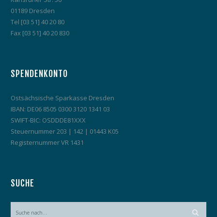
01189 Dresden
Tel [03 51] 40 20 80
Fax [03 51] 40 20 830
SPENDENKONTO
Ostsächsische Sparkasse Dresden
IBAN: DE06 8505 0300 3120 1341 03
SWIFT-BIC: OSDDDE81XXX
Steuernummer 203 | 142 | 01443 K05
Registernummer VR 1431
SUCHE